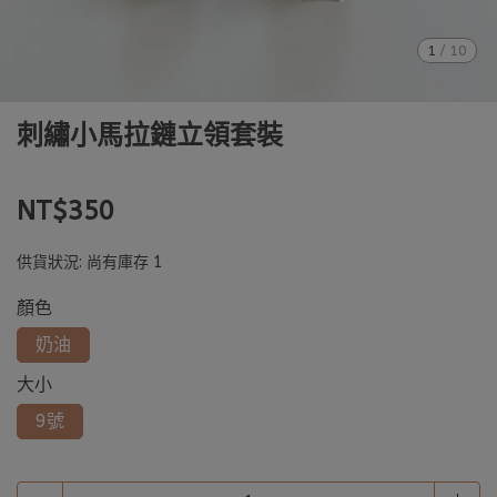
1
/
10
刺繡小馬拉鏈立領套裝
NT$350
供貨狀況:
尚有庫存 1
顏色
奶油
大小
9號