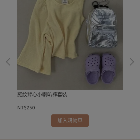
羅紋背心小喇叭褲套裝
多
NT$250
NT
加入購物車