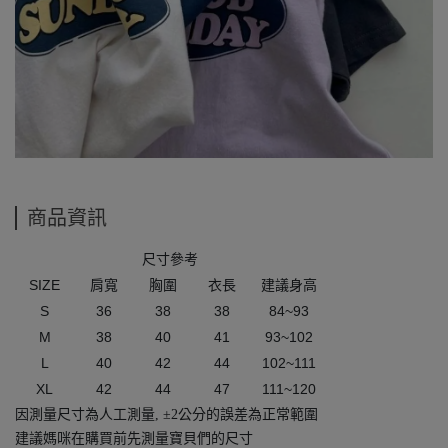
商品資訊
尺寸參考
SIZE
肩寬
胸圍
衣長
建議身高
S
36
38
38
84~93
M
38
40
41
93~102
L
40
42
44
102~111
XL
42
44
47
111~120
因測量尺寸為人工測量
,
±
2
公分的誤差為正常範圍
建議媽咪在購買前先測量寶貝們的尺寸