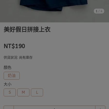
1
/
4
美好假日拼接上衣
NT$190
供貨狀況:
尚有庫存
顏色
奶油
大小
S
M
L