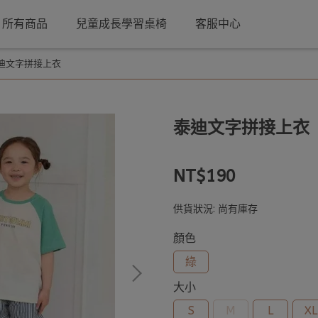
所有商品
兒童成長學習桌椅
客服中心
迪文字拼接上衣
泰迪文字拼接上衣
NT$190
供貨狀況:
尚有庫存
顏色
綠
大小
S
M
L
XL