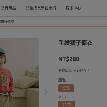
所有商品
兒童成長學習桌椅
客服中心
繪獅子衛衣
手繪獅子衛衣
NT$280
供貨狀況:
尚有庫存 1
顏色
紅色
大小
11號